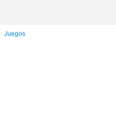
Juegos