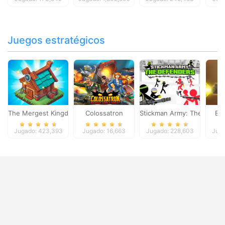
Juegos estratégicos
The Mergest Kingdom
Colossatron
Stickman Army: The Defen
Bl
Jugado: 423,393
Jugado: 16,663
Jugado: 228,603
Juga