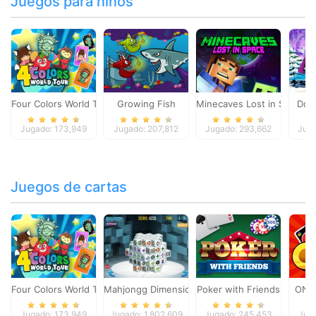
Juegos para niños
Four Colors World Tour
Growing Fish
Minecaves Lost in Space
Dol
Jugado: 173,949
Jugado: 207,812
Jugado: 293,662
Juga
Juegos de cartas
Four Colors World Tour
Mahjongg Dimensions
Poker with Friends
ONO
Jugado: 173,949
Jugado: 1,802,609
Jugado: 245,453
Juga