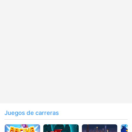
Juegos de carreras