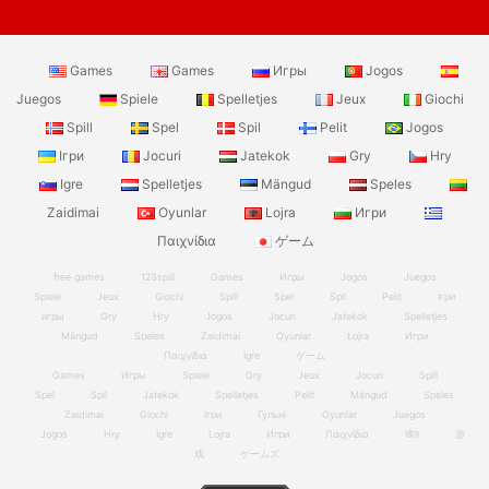
Games
Games
Игры
Jogos
Juegos
Spiele
Spelletjes
Jeux
Giochi
Spill
Spel
Spil
Pelit
Jogos
Ігри
Jocuri
Jatekok
Gry
Hry
Igre
Spelletjes
Mängud
Speles
Zaidimai
Oyunlar
Lojra
Игри
Παιχνίδια
ゲーム
free games
123spill
Games
Игры
Jogos
Juegos
Spiele
Jeux
Giochi
Spill
Spel
Spil
Pelit
Ігри
игры
Gry
Hry
Jogos
Jocuri
Jatekok
Spelletjes
Mängud
Speles
Zaidimai
Oyunlar
Lojra
Игри
Παιχνίδια
Igre
ゲーム
Games
Игры
Spiele
Gry
Jeux
Jocuri
Spill
Spel
Spil
Jatekok
Spelletjes
Pelit
Mängud
Speles
Zaidimai
Giochi
Ігри
Гульні
Oyunlar
Juegos
Jogos
Hry
Igre
Lojra
Игри
Παιχνίδια
खेल
游
戏
ゲームズ