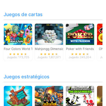
Juegos de cartas
Four Colors World Tour
Mahjongg Dimensions
Poker with Friends
ONO
Jugado: 173,705
Jugado: 1,801,971
Jugado: 245,204
Juga
Juegos estratégicos