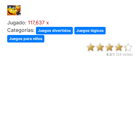
Jugado:
117,637 x
Categorías:
Juegos divertidos
Juegos lógicos
Juegos para niños
4.3
/5 (
24
votes)