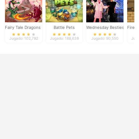
Fairy Tale Dragons Memory
Battle Pets
Wednesday Besties Fun D
Firebo
Jugado: 102,782
Jugado: 188,638
Jugado: 90,550
Juga