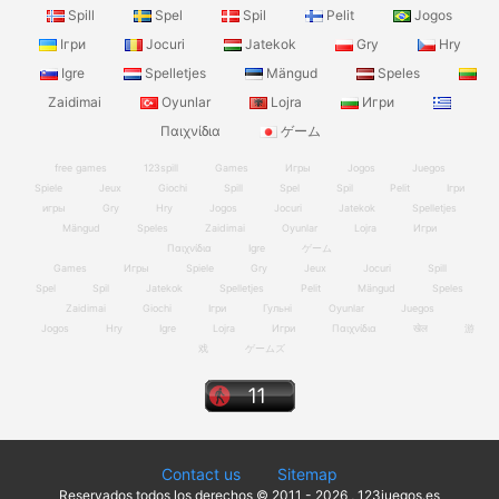
Spill
Spel
Spil
Pelit
Jogos
Ігри
Jocuri
Jatekok
Gry
Hry
Igre
Spelletjes
Mängud
Speles
Zaidimai
Oyunlar
Lojra
Игри
Παιχνίδια
ゲーム
free games
123spill
Games
Игры
Jogos
Juegos
Spiele
Jeux
Giochi
Spill
Spel
Spil
Pelit
Ігри
игры
Gry
Hry
Jogos
Jocuri
Jatekok
Spelletjes
Mängud
Speles
Zaidimai
Oyunlar
Lojra
Игри
Παιχνίδια
Igre
ゲーム
Games
Игры
Spiele
Gry
Jeux
Jocuri
Spill
Spel
Spil
Jatekok
Spelletjes
Pelit
Mängud
Speles
Zaidimai
Giochi
Ігри
Гульні
Oyunlar
Juegos
Jogos
Hry
Igre
Lojra
Игри
Παιχνίδια
खेल
游
戏
ゲームズ
Contact us
Sitemap
Reservados todos los derechos © 2011 - 2026 , 123juegos.es