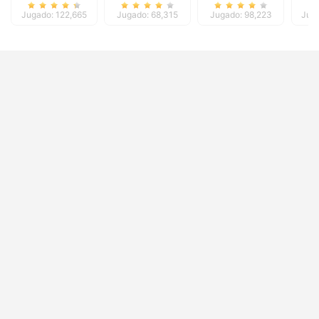
Jugado: 122,665
Jugado: 68,315
Jugado: 98,223
Juga