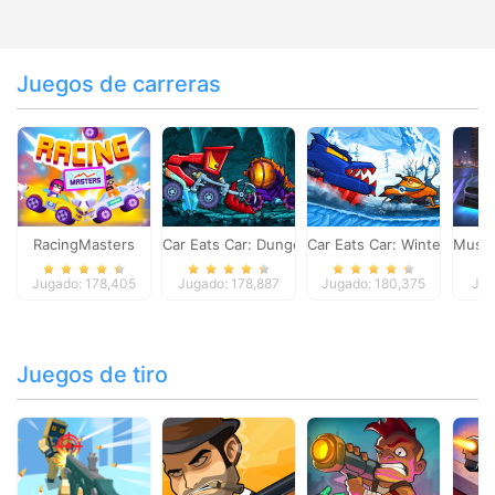
Juegos de carreras
RacingMasters
Car Eats Car: Dungeon Adventure
Car Eats Car: Winter Adve
Musta
Jugado: 178,405
Jugado: 178,887
Jugado: 180,375
Jug
Juegos de tiro