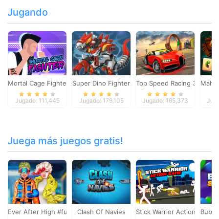
Jugando
Mortal Cage Fighter
Super Dino Fighter
Top Speed Racing 3D
Mahjo
Jugado: 111,445
Jugado: 179,105
Jugado: 165,373
Juga
Juega más juegos gratis!
Ever After High #future
Clash Of Navies
Stick Warrior Action Game
Bubbl