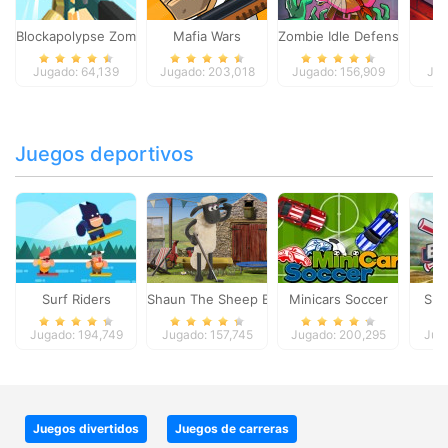
Blockapolypse Zombie Shooter
Mafia Wars
Zombie Idle Defense Onlin
St
Jugado: 64,139
Jugado: 203,018
Jugado: 156,909
Jug
Juegos deportivos
Surf Riders
Shaun The Sheep Baahmy Golf
Minicars Soccer
Sup
Jugado: 194,749
Jugado: 157,745
Jugado: 200,295
Jug
Juegos divertidos
Juegos de carreras