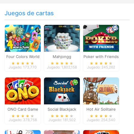
Juegos de cartas
Four Colors World
Mahjongg
Poker with Friends
Tour
Dimensions
Jugado: 173,770
Jugado: 1,802,158
Jugado: 245,262
ONO Card Game
Social Blackjack
Hot Air Solitaire
Jugado: 378,758
Jugado: 181,502
Jugado: 254,540