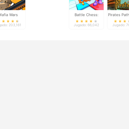
Mafia Wars
Battle Chess:
Pirates Pat
Puzzle
Buccan
gado: 203,161
Jugado: 66,042
Jugado: 7