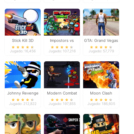
Stick Kill 3D
Impostors vs
GTA: Grand Vegas
Zombies: Survival
Crime
Jugado: 16,456
Jugado: 107,216
Jugado: 57,779
Johnny Revenge
Modern Combat
Moon Clash
Defense
Heroes
Jugado: 212,822
Jugado: 197,855
Jugado: 186,605