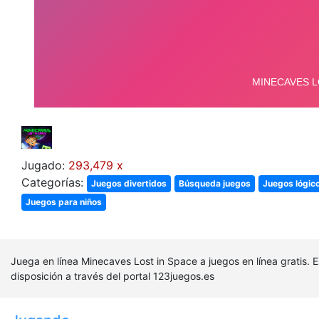
Jugado:
293,479 x
Categorías:
Juegos divertidos
Búsqueda juegos
Juegos lógic
Juegos para niños
Juega en línea Minecaves Lost in Space a juegos en línea gratis. 
disposición a través del portal 123juegos.es