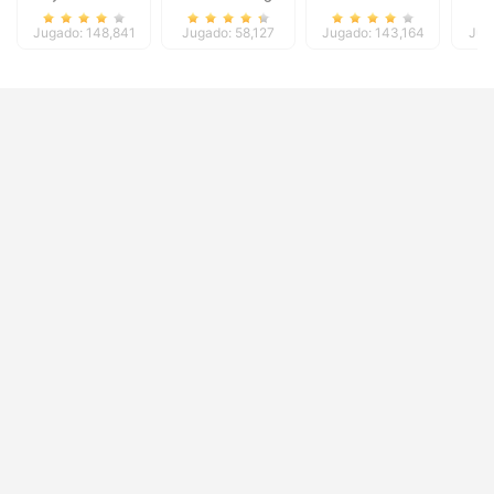
Jugado: 148,841
Jugado: 58,127
Jugado: 143,164
Jug