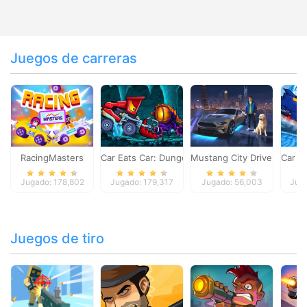
Juegos de carreras
RacingMasters
Car Eats Car: Dungeon Adventure
Mustang City Driver
Car E
Jugado: 178,802
Jugado: 179,317
Jugado: 56,003
Juga
Juegos de tiro