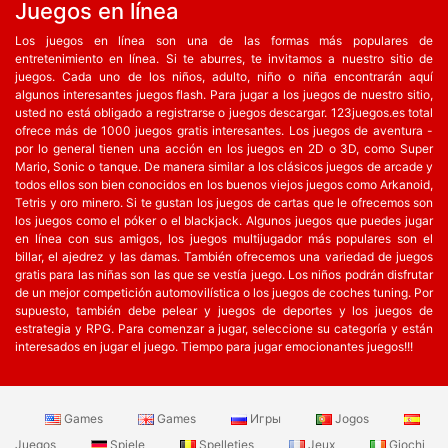
Juegos en línea
Los juegos en línea son una de las formas más populares de
entretenimiento en línea. Si te aburres, te invitamos a nuestro sitio de
juegos. Cada uno de los niños, adulto, niño o niña encontrarán aquí
algunos interesantes juegos flash. Para jugar a los juegos de nuestro sitio,
usted no está obligado a registrarse o juegos descargar. 123juegos.es total
ofrece más de 1000 juegos gratis interesantes. Los juegos de aventura -
por lo general tienen una acción en los juegos en 2D o 3D, como Super
Mario, Sonic o tanque. De manera similar a los clásicos juegos de arcade y
todos ellos son bien conocidos en los buenos viejos juegos como Arkanoid,
Tetris y oro minero. Si te gustan los juegos de cartas que le ofrecemos son
los juegos como el póker o el blackjack. Algunos juegos que puedes jugar
en línea con sus amigos, los juegos multijugador más populares son el
billar, el ajedrez y las damas. También ofrecemos una variedad de juegos
gratis para las niñas son las que se vestía juego. Los niños podrán disfrutar
de un mejor competición automovilística o los juegos de coches tuning. Por
supuesto, también debe pelear y juegos de deportes y los juegos de
estrategia y RPG. Para comenzar a jugar, seleccione su categoría y están
interesados ​​en jugar el juego. Tiempo para jugar emocionantes juegos!!!
Games
Games
Игры
Jogos
Juegos
Spiele
Spelletjes
Jeux
Giochi