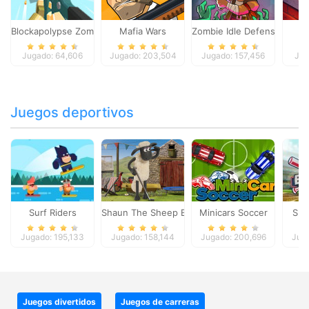
Blockapolypse Zombie Shooter
Mafia Wars
Zombie Idle Defense Onlin
St
Jugado: 64,606
Jugado: 203,504
Jugado: 157,456
Jug
Juegos deportivos
Surf Riders
Shaun The Sheep Baahmy Golf
Minicars Soccer
Sup
Jugado: 195,133
Jugado: 158,144
Jugado: 200,696
Juga
Juegos divertidos
Juegos de carreras