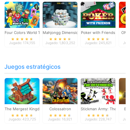
Four Colors World Tour
Mahjongg Dimensions
Poker with Friends
ONO
Jugado: 174,155
Jugado: 1,803,252
Jugado: 245,621
Jug
Juegos estratégicos
The Mergest Kingdom
Colossatron
Stickman Army: The Defen
Bl
Jugado: 423,725
Jugado: 16,921
Jugado: 228,747
Juga