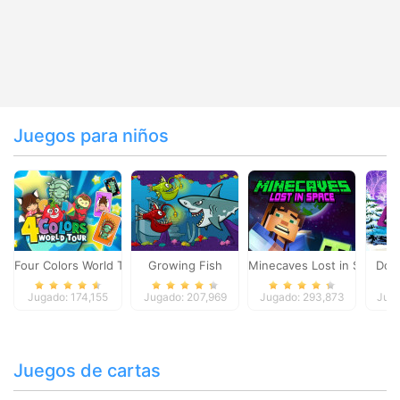
Juegos para niños
Four Colors World Tour
Growing Fish
Minecaves Lost in Space
Dol
Jugado: 174,155
Jugado: 207,969
Jugado: 293,873
Juga
Juegos de cartas