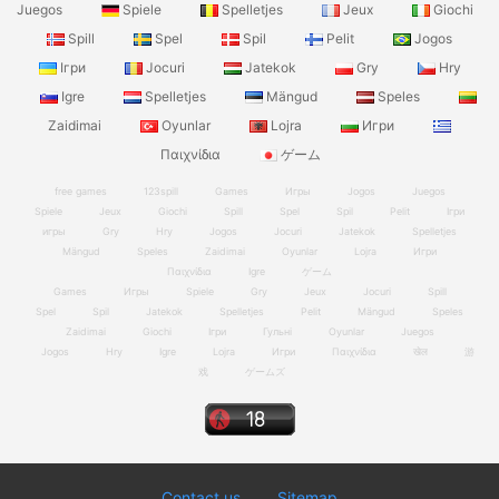
Juegos
Spiele
Spelletjes
Jeux
Giochi
Spill
Spel
Spil
Pelit
Jogos
Ігри
Jocuri
Jatekok
Gry
Hry
Igre
Spelletjes
Mängud
Speles
Zaidimai
Oyunlar
Lojra
Игри
Παιχνίδια
ゲーム
free games
123spill
Games
Игры
Jogos
Juegos
Spiele
Jeux
Giochi
Spill
Spel
Spil
Pelit
Ігри
игры
Gry
Hry
Jogos
Jocuri
Jatekok
Spelletjes
Mängud
Speles
Zaidimai
Oyunlar
Lojra
Игри
Παιχνίδια
Igre
ゲーム
Games
Игры
Spiele
Gry
Jeux
Jocuri
Spill
Spel
Spil
Jatekok
Spelletjes
Pelit
Mängud
Speles
Zaidimai
Giochi
Ігри
Гульні
Oyunlar
Juegos
Jogos
Hry
Igre
Lojra
Игри
Παιχνίδια
खेल
游
戏
ゲームズ
Contact us
Sitemap