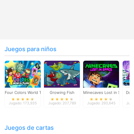
Juegos para niños
Four Colors World Tour
Growing Fish
Minecaves Lost in Space
Dol
Jugado: 173,935
Jugado: 207,789
Jugado: 293,645
Juga
Juegos de cartas