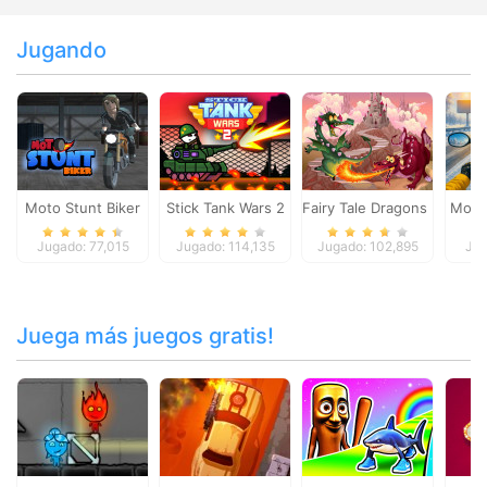
Jugando
Moto Stunt Biker
Stick Tank Wars 2
Fairy Tale Dragons Memor
Moto 
Jugado: 77,015
Jugado: 114,135
Jugado: 102,895
Jug
Juega más juegos gratis!