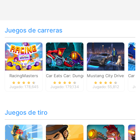
Juegos de carreras
RacingMasters
Car Eats Car: Dungeon Adventure
Mustang City Driver
Car E
Jugado: 178,645
Jugado: 179,134
Jugado: 55,812
Jug
Juegos de tiro