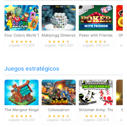
Four Colors World Tour
Mahjongg Dimensions
Poker with Friends
ONO
Jugado: 173,935
Jugado: 1,802,550
Jugado: 245,430
Juga
Juegos estratégicos
The Mergest Kingdom
Colossatron
Stickman Army: The Defen
Bl
Jugado: 423,357
Jugado: 16,639
Jugado: 228,578
Juga