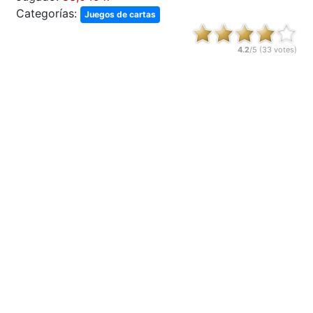
Categorías:
Juegos de cartas
4.2
/5 (
33
votes)