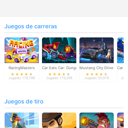
Juegos de carreras
RacingMasters
Car Eats Car: Dungeon Adventure
Mustang City Driver
Car E
Jugado: 178,788
Jugado: 179,296
Jugado: 55,979
Juga
Juegos de tiro