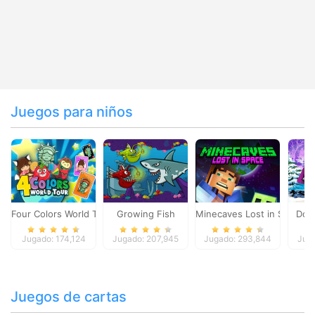
Juegos para niños
Four Colors World Tour
Growing Fish
Minecaves Lost in Space
Dol
Jugado: 174,124
Jugado: 207,945
Jugado: 293,844
Juga
Juegos de cartas