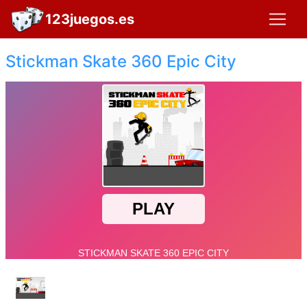
123juegos.es
Stickman Skate 360 Epic City