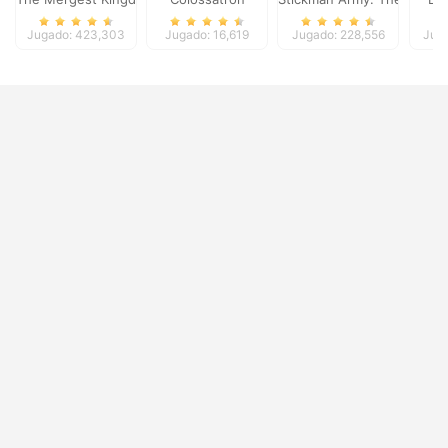
Jugado: 423,303
Jugado: 16,619
Jugado: 228,556
Juga