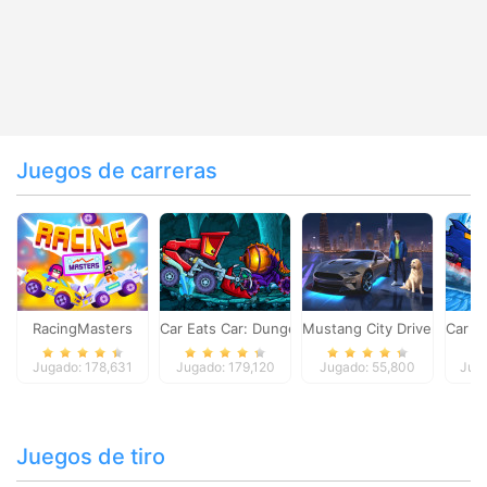
Juegos de carreras
RacingMasters
Car Eats Car: Dungeon Adventure
Mustang City Driver
Car E
Jugado: 178,631
Jugado: 179,120
Jugado: 55,800
Juga
Juegos de tiro