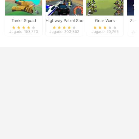
Tanks Squad
Highway Patrol Showdown
Gear Wars
Zomb
Jugado: 158,770
Jugado: 203,352
Jugado: 20,765
Jug