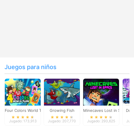
Juegos para niños
Four Colors World Tour
Growing Fish
Minecaves Lost in Space
Dol
Jugado: 173,913
Jugado: 207,770
Jugado: 293,625
Juga