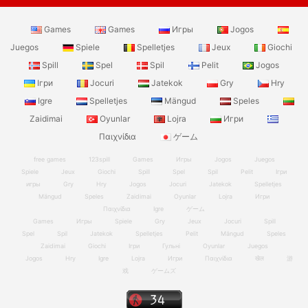
Games
Games
Игры
Jogos
Juegos
Spiele
Spelletjes
Jeux
Giochi
Spill
Spel
Spil
Pelit
Jogos
Ігри
Jocuri
Jatekok
Gry
Hry
Igre
Spelletjes
Mängud
Speles
Zaidimai
Oyunlar
Lojra
Игри
Παιχνίδια
ゲーム
free games
123spill
Games
Игры
Jogos
Juegos
Spiele
Jeux
Giochi
Spill
Spel
Spil
Pelit
Ігри
игры
Gry
Hry
Jogos
Jocuri
Jatekok
Spelletjes
Mängud
Speles
Zaidimai
Oyunlar
Lojra
Игри
Παιχνίδια
Igre
ゲーム
Games
Игры
Spiele
Gry
Jeux
Jocuri
Spill
Spel
Spil
Jatekok
Spelletjes
Pelit
Mängud
Speles
Zaidimai
Giochi
Ігри
Гульні
Oyunlar
Juegos
Jogos
Hry
Igre
Lojra
Игри
Παιχνίδια
खेल
游
戏
ゲームズ