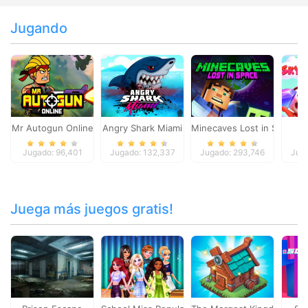
Jugando
Mr Autogun Online
Angry Shark Miami
Minecaves Lost in Space
Jugado: 96,401
Jugado: 132,337
Jugado: 293,746
Juga
Juega más juegos gratis!