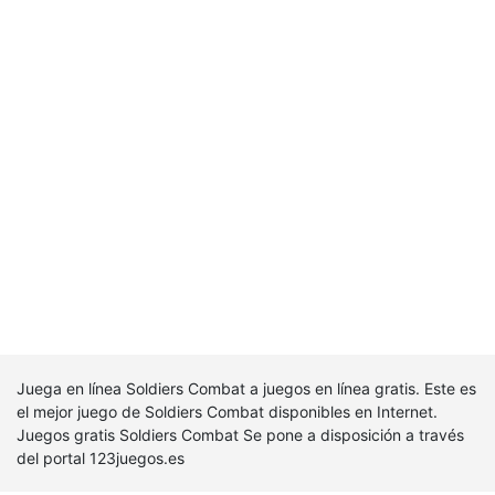
Juega en línea Soldiers Combat a juegos en línea gratis. Este es
el mejor juego de Soldiers Combat disponibles en Internet.
Juegos gratis Soldiers Combat Se pone a disposición a través
del portal 123juegos.es