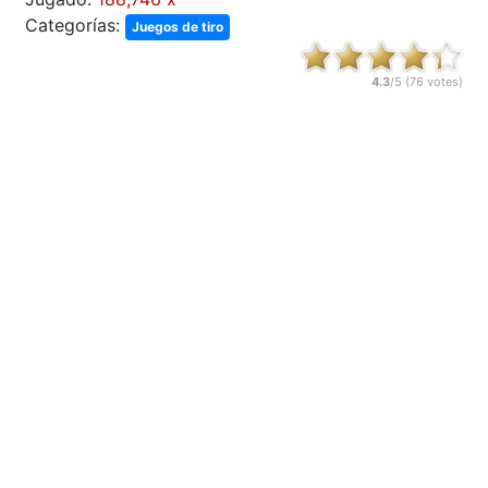
Categorías:
Juegos de tiro
4.3
/5 (
76
votes)