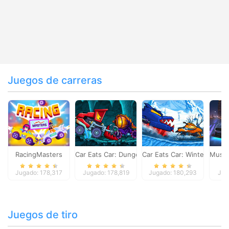
Juegos de carreras
RacingMasters
Car Eats Car: Dungeon Adventure
Car Eats Car: Winter Adve
Musta
Jugado: 178,317
Jugado: 178,819
Jugado: 180,293
Jug
Juegos de tiro