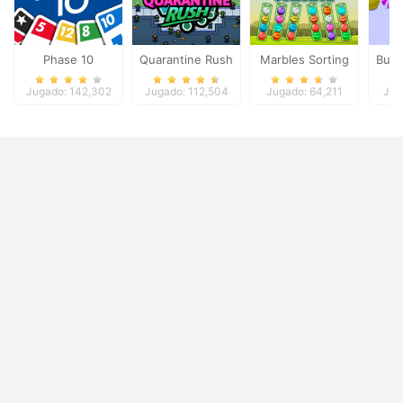
Phase 10
Quarantine Rush
Marbles Sorting
Bubb
Jugado: 142,302
Jugado: 112,504
Jugado: 64,211
Jug