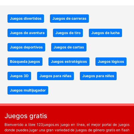
Juegos divertidos
Juegos de carreras
Juegos de aventura
Juegos de tiro
Juegos de lucha
Juegos deportivos
Juegos de cartas
Búsqueda juegos
Juegos estratégicos
Juegos lógicos
Juegos 3D
Juegos para niñas
Juegos para niños
Juegos multijugador
Juegos gratis
Bienvenido a libre 123juegos.es juego en línea, el mejor portal de juegos
donde puedes jugar una gran variedad de juegos de género gratis en flash