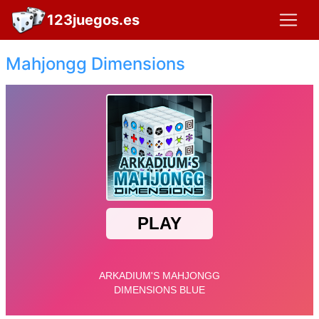
123juegos.es
Mahjongg Dimensions