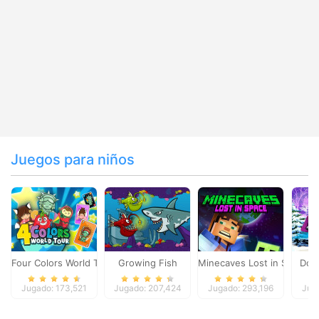
Juegos para niños
Four Colors World Tour
Growing Fish
Minecaves Lost in Space
Dol
Jugado: 173,521
Jugado: 207,424
Jugado: 293,196
Jug