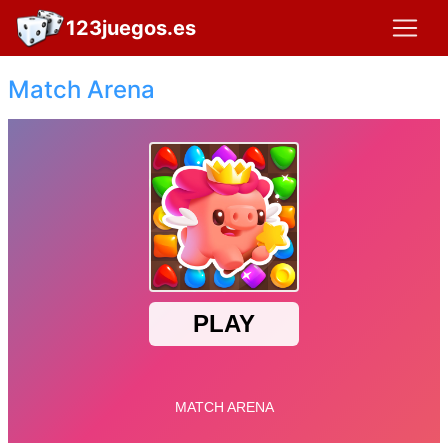
123juegos.es
Match Arena