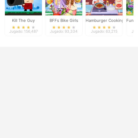
Kill The Guy
BFFs Bike Girls
Hamburger Cooking Mania
Funny
Jugado: 156,487
Jugado: 93,334
Jugado: 63,215
Jug