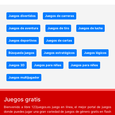
Juegos divertidos
Juegos de carreras
Juegos de aventura
Juegos de tiro
Juegos de lucha
Juegos deportivos
Juegos de cartas
Búsqueda juegos
Juegos estratégicos
Juegos lógicos
Juegos 3D
Juegos para niñas
Juegos para niños
Juegos multijugador
Juegos gratis
Bienvenido a libre 123juegos.es juego en línea, el mejor portal de juegos
donde puedes jugar una gran variedad de juegos de género gratis en flash