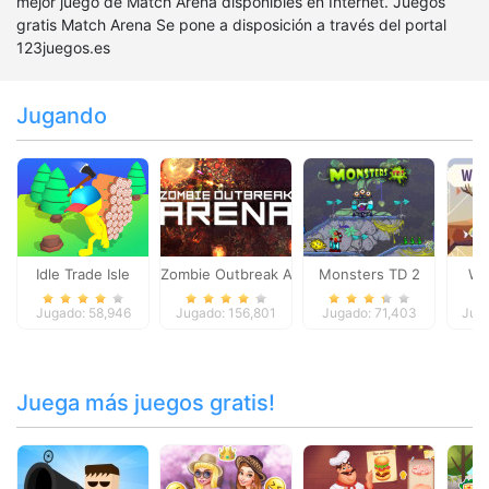
mejor juego de Match Arena disponibles en Internet. Juegos
gratis Match Arena Se pone a disposición a través del portal
123juegos.es
Jugando
Idle Trade Isle
Zombie Outbreak Arena
Monsters TD 2
Wi
Jugado: 58,946
Jugado: 156,801
Jugado: 71,403
Juga
Juega más juegos gratis!