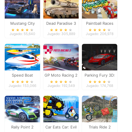
Mustang City
Dead Paradise 3
Paintball Races
Driver
Jugado: 55,640
Jugado: 305,889
Jugado: 206,978
Speed Boat
GP Moto Racing 2
Parking Fury 3D:
Extreme Racing
Night Thief
Jugado: 153,066
Jugado: 192,549
Jugado: 174,768
Rally Point 2
Car Eats Car: Evil
Trials Ride 2