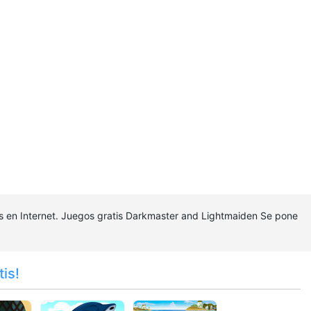
es en Internet. Juegos gratis Darkmaster and Lightmaiden Se pone
is!