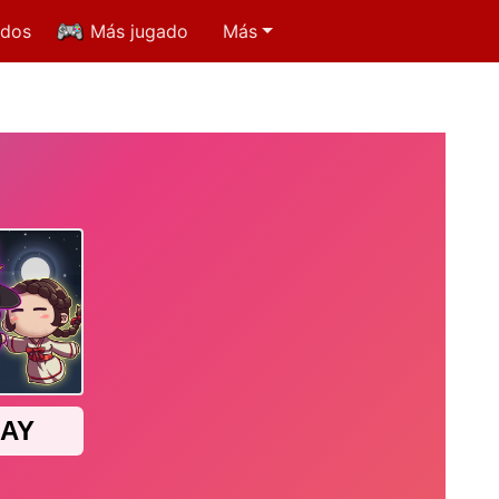
ados
Más jugado
Más