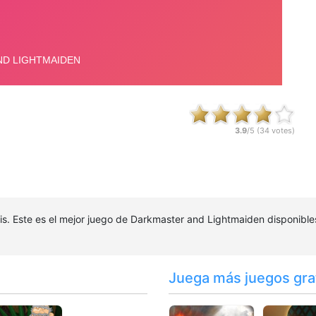
3.9
/5 (
34
votes)
is. Este es el mejor juego de Darkmaster and Lightmaiden disponibl
Juega más juegos grat