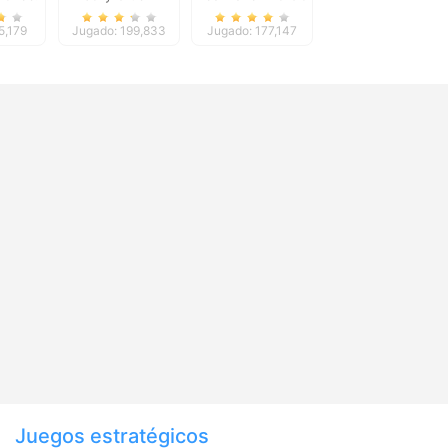
al
5,179
Jugado: 199,833
Jugado: 177,147
Juegos estratégicos