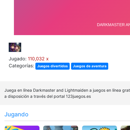
Jugado:
110,032 x
Categorías:
Juegos divertidos
Juegos de aventura
Juega en línea Darkmaster and Lightmaiden a juegos en línea grat
a disposición a través del portal 123juegos.es
Jugando