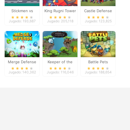
Stickmen vs
King Rugni Tower
Castle Defense
Zombies
Defense
Jugado: 193,687
Jugado: 205,118
Jugado: 123,825
Merge Defense
Keeper of the
Battle Pets
Grove 2
Jugado: 140,362
Jugado: 116,046
Jugado: 188,654