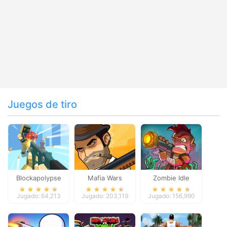
Juegos de tiro
Blockapolypse
Mafia Wars
Zombie Idle
Zombie Shooter
Defense Online
Jugado: 64,213
Jugado: 203,119
Jugado: 156,990