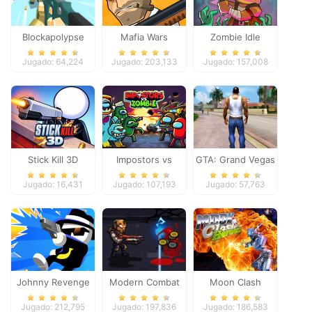
Blockapolypse
Mafia Wars
Zombie Idle
Zombie Shooter
Defense Online
Jugado: 64,224
Jugado: 203,133
Jugado: 157,008
Stick Kill 3D
Impostors vs
GTA: Grand Vegas
Zombies: Survival
Crime
Jugado: 16,431
Jugado: 107,193
Jugado: 57,763
Johnny Revenge
Modern Combat
Moon Clash
Defense
Heroes
Jugado: 212,795
Jugado: 197,836
Jugado: 186,583