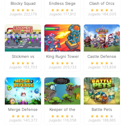
Blocky Squad
Endless Siege
Clash of Orcs
Jugado: 222,179
Jugado: 177,912
Jugado: 184,005
Stickmen vs
King Rugni Tower
Castle Defense
Zombies
Defense
Jugado: 193,703
Jugado: 205,132
Jugado: 123,836
Merge Defense
Keeper of the
Battle Pets
Grove 2
Jugado: 140,372
Jugado: 116,058
Jugado: 188,665