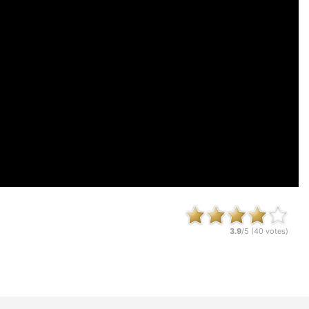
3.9
/5 (
40
votes)