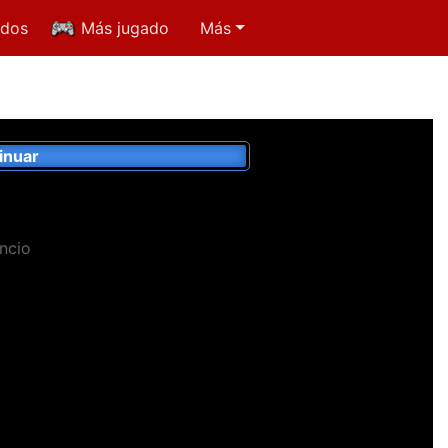
ados
Más jugado
Más
inuar
ncio