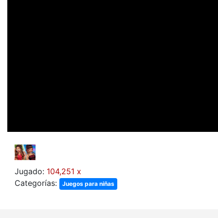
Jugado:
104,251 x
Categorías:
Juegos para niñas