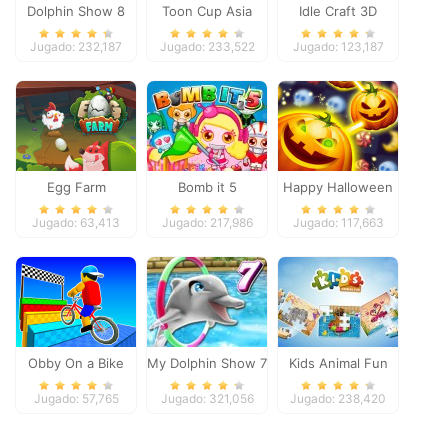
Dolphin Show 8
Toon Cup Asia
Idle Craft 3D
Pacific 2018
Jugado: 232,187
Jugado: 233,522
Jugado: 123,187
Egg Farm
Bomb it 5
Happy Halloween
Jugado: 63,413
Jugado: 217,986
Jugado: 117,663
Obby On a Bike
My Dolphin Show 7
Kids Animal Fun
Jugado: 57,765
Jugado: 321,056
Jugado: 238,420