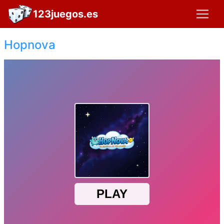
123juegos.es
Hopnova