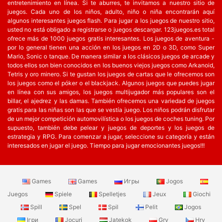
entretenimiento en línea. Si te aburres, te invitamos a nuestro sitio de
juegos. Cada uno de los niños, adulto, niño o niña encontrarán aquí
algunos interesantes juegos flash. Para jugar a los juegos de nuestro sitio,
usted no está obligado a registrarse o juegos descargar. 123juegos.es total
ofrece más de 1000 juegos gratis interesantes. Los juegos de aventura -
por lo general tienen una acción en los juegos en 2D o 3D, como Super
Mario, Sonic o tanque. De manera similar a los clásicos juegos de arcade y
todos ellos son bien conocidos en los buenos viejos juegos como Arkanoid,
Tetris y oro minero. Si te gustan los juegos de cartas que le ofrecemos son
los juegos como el póker o el blackjack. Algunos juegos que puedes jugar
en línea con sus amigos, los juegos multijugador más populares son el
billar, el ajedrez y las damas. También ofrecemos una variedad de juegos
gratis para las niñas son las que se vestía juego. Los niños podrán disfrutar
de un mejor competición automovilística o los juegos de coches tuning. Por
supuesto, también debe pelear y juegos de deportes y los juegos de
estrategia y RPG. Para comenzar a jugar, seleccione su categoría y están
interesados ​​en jugar el juego. Tiempo para jugar emocionantes juegos!!!
Games
Games
Игры
Jogos
Juegos
Spiele
Spelletjes
Jeux
Giochi
Spill
Spel
Spil
Pelit
Jogos
Ігри
Jocuri
Jatekok
Gry
Hry