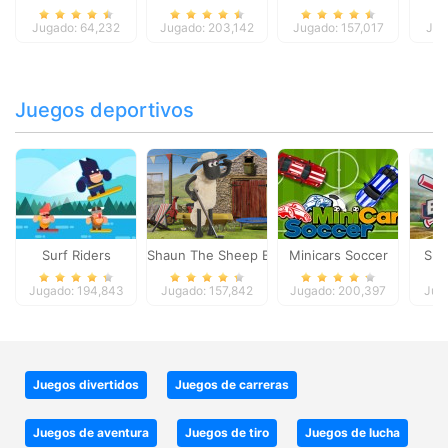
Jugado: 64,232
Jugado: 203,142
Jugado: 157,017
Jug
Juegos deportivos
Surf Riders
Shaun The Sheep Baahmy Golf
Minicars Soccer
Sup
Jugado: 194,843
Jugado: 157,842
Jugado: 200,397
Jug
Juegos divertidos
Juegos de carreras
Juegos de aventura
Juegos de tiro
Juegos de lucha