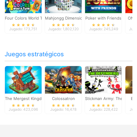
Four Colors World Tour
Mahjongg Dimensions
Poker with Friends
ONO
Jugado: 173,751
Jugado: 1,802,120
Jugado: 245,249
Juga
Juegos estratégicos
The Mergest Kingdom
Colossatron
Stickman Army: The Defen
Bl
Jugado: 423,096
Jugado: 16,478
Jugado: 228,422
Jug