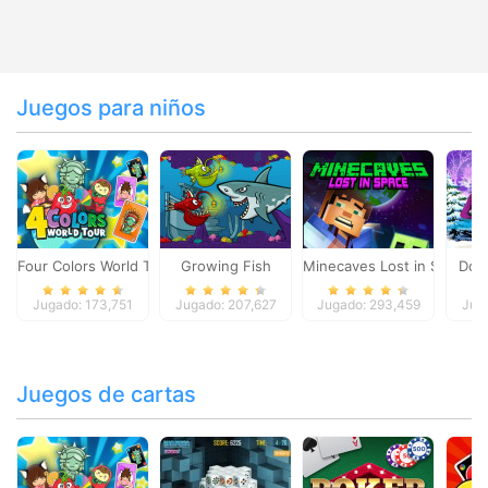
Juegos para niños
Four Colors World Tour
Growing Fish
Minecaves Lost in Space
Dol
Jugado: 173,751
Jugado: 207,627
Jugado: 293,459
Jug
Juegos de cartas