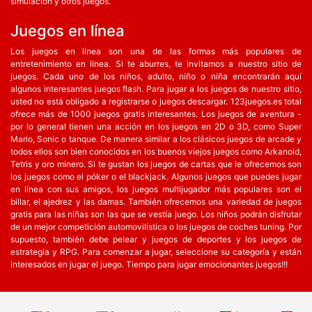
simulación y otros juegos.
Juegos en línea
Los juegos en línea son una de las formas más populares de
entretenimiento en línea. Si te aburres, te invitamos a nuestro sitio de
juegos. Cada uno de los niños, adulto, niño o niña encontrarán aquí
algunos interesantes juegos flash. Para jugar a los juegos de nuestro sitio,
usted no está obligado a registrarse o juegos descargar. 123juegos.es total
ofrece más de 1000 juegos gratis interesantes. Los juegos de aventura -
por lo general tienen una acción en los juegos en 2D o 3D, como Super
Mario, Sonic o tanque. De manera similar a los clásicos juegos de arcade y
todos ellos son bien conocidos en los buenos viejos juegos como Arkanoid,
Tetris y oro minero. Si te gustan los juegos de cartas que le ofrecemos son
los juegos como el póker o el blackjack. Algunos juegos que puedes jugar
en línea con sus amigos, los juegos multijugador más populares son el
billar, el ajedrez y las damas. También ofrecemos una variedad de juegos
gratis para las niñas son las que se vestía juego. Los niños podrán disfrutar
de un mejor competición automovilística o los juegos de coches tuning. Por
supuesto, también debe pelear y juegos de deportes y los juegos de
estrategia y RPG. Para comenzar a jugar, seleccione su categoría y están
interesados ​​en jugar el juego. Tiempo para jugar emocionantes juegos!!!