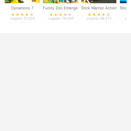
Dynamons 7
Funny Zoo Emergency
Stick Warrior Action Game
Stick
Jugado: 57,624
Jugado: 76,046
Jugado: 98,472
Jug