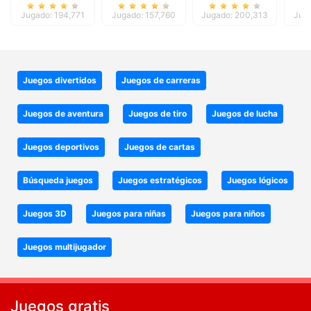
Jugado: 194,771
Jugado: 157,760
Jugado: 200,313
Juga
Juegos divertidos
Juegos de carreras
Juegos de aventura
Juegos de tiro
Juegos de lucha
Juegos deportivos
Juegos de cartas
Búsqueda juegos
Juegos estratégicos
Juegos lógicos
Juegos 3D
Juegos para niñas
Juegos para niños
Juegos multijugador
Juegos gratis