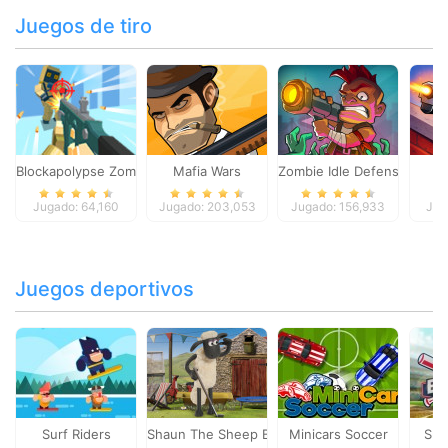
Juegos de tiro
Blockapolypse Zombie Shooter
Mafia Wars
Zombie Idle Defense Onlin
St
Jugado: 64,160
Jugado: 203,053
Jugado: 156,933
Jug
Juegos deportivos
Surf Riders
Shaun The Sheep Baahmy Golf
Minicars Soccer
Sup