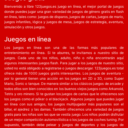
Bienvenido a libre 123juegos.es juego en línea, el mejor portal de juegos
donde puedes jugar una gran variedad de juegos de género gratis en flash
en línea, tales como: juegos de disparos, juegos de cartas, juegos de mario,
juegos infantiles, lógica y juegos de mesa, juegos de estrategia, aventura,
simulación y otros juegos.
Juegos en línea
Los juegos en línea son una de las formas más populares de
entretenimiento en línea. Si te aburres, te invitamos a nuestro sitio de
juegos. Cada uno de los niños, adulto, niño o niña encontrarán aquí
algunos interesantes juegos flash. Para jugar a los juegos de nuestro sitio,
usted no está obligado a registrarse o juegos descargar. 123juegos.es total
ofrece más de 1000 juegos gratis interesantes. Los juegos de aventura -
por lo general tienen una acción en los juegos en 2D o 3D, como Super
Mario, Sonic o tanque. De manera similar a los clásicos juegos de arcade y
todos ellos son bien conocidos en los buenos viejos juegos como Arkanoid,
Tetris y oro minero. Si te gustan los juegos de cartas que le ofrecemos son
los juegos como el póker o el blackjack. Algunos juegos que puedes jugar
en línea con sus amigos, los juegos multijugador más populares son el
billar, el ajedrez y las damas. También ofrecemos una variedad de juegos
gratis para las niñas son las que se vestía juego. Los niños podrán disfrutar
de un mejor competición automovilística o los juegos de coches tuning. Por
supuesto, también debe pelear y juegos de deportes y los juegos de