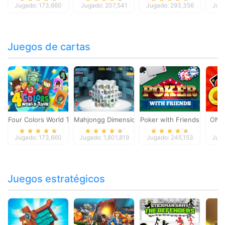
Jugado: 173,660
Jugado: 207,541
Jugado: 293,356
Juga
Juegos de cartas
Four Colors World Tour
Mahjongg Dimensions
Poker with Friends
ONO
Jugado: 173,660
Jugado: 1,801,819
Jugado: 245,153
Juga
Juegos estratégicos