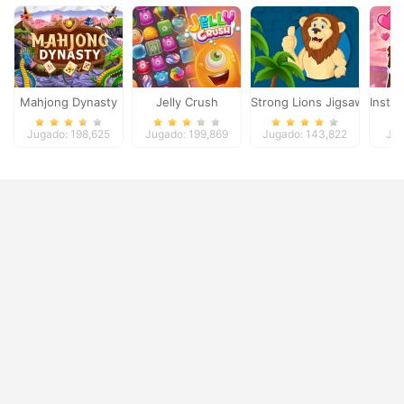
Mahjong Dynasty
Jelly Crush
Strong Lions Jigsaw
Instag
Jugado: 198,625
Jugado: 199,869
Jugado: 143,822
Jug