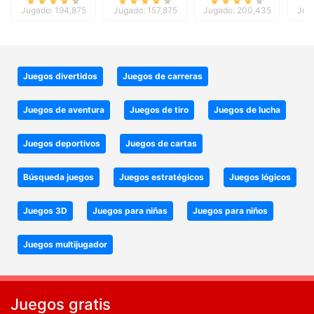
Jugado: 194,875
Jugado: 157,875
Jugado: 200,435
Jug
Juegos divertidos
Juegos de carreras
Juegos de aventura
Juegos de tiro
Juegos de lucha
Juegos deportivos
Juegos de cartas
Búsqueda juegos
Juegos estratégicos
Juegos lógicos
Juegos 3D
Juegos para niñas
Juegos para niños
Juegos multijugador
Juegos gratis