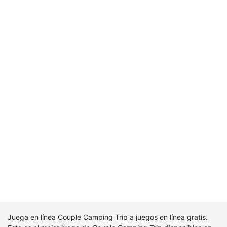
Juega en línea Couple Camping Trip a juegos en línea gratis.