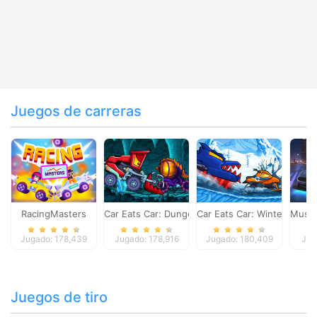
Juegos de carreras
RacingMasters
Car Eats Car: Dungeon Adventure
Car Eats Car: Winter Adve
Musta
Jugado: 178,439
Jugado: 178,916
Jugado: 180,409
Jug
Juegos de tiro