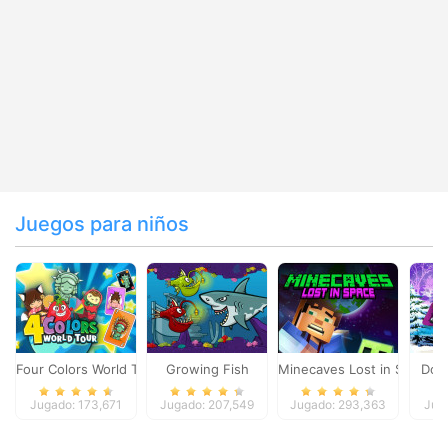
Juegos para niños
Four Colors World Tour
Growing Fish
Minecaves Lost in Space
Dol
Jugado: 173,671
Jugado: 207,549
Jugado: 293,363
Jug