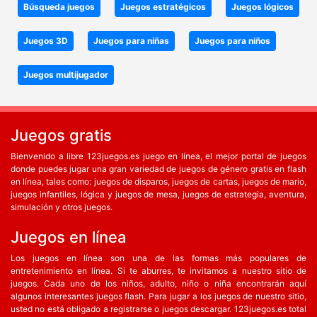
Búsqueda juegos
Juegos estratégicos
Juegos lógicos
Juegos 3D
Juegos para niñas
Juegos para niños
Juegos multijugador
Juegos gratis
Bienvenido a libre 123juegos.es juego en línea, el mejor portal de juegos
donde puedes jugar una gran variedad de juegos de género gratis en flash
en línea, tales como: juegos de disparos, juegos de cartas, juegos de mario,
juegos infantiles, lógica y juegos de mesa, juegos de estrategia, aventura,
simulación y otros juegos.
Juegos en línea
Los juegos en línea son una de las formas más populares de
entretenimiento en línea. Si te aburres, te invitamos a nuestro sitio de
juegos. Cada uno de los niños, adulto, niño o niña encontrarán aquí
algunos interesantes juegos flash. Para jugar a los juegos de nuestro sitio,
usted no está obligado a registrarse o juegos descargar. 123juegos.es total