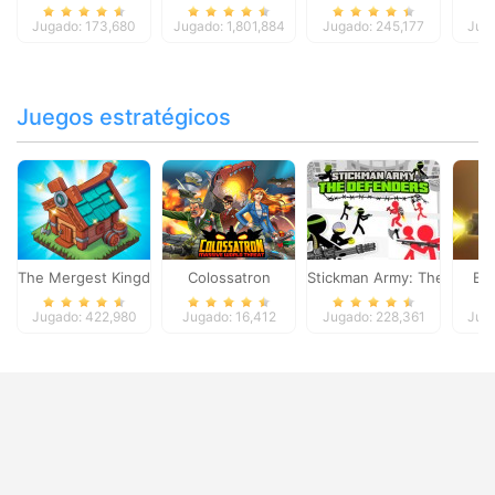
Jugado: 173,680
Jugado: 1,801,884
Jugado: 245,177
Juga
Juegos estratégicos
The Mergest Kingdom
Colossatron
Stickman Army: The Defen
Bl
Jugado: 422,980
Jugado: 16,412
Jugado: 228,361
Juga