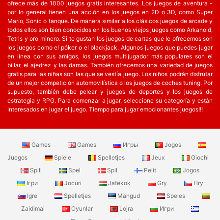
ofrece más de 1000 juegos gratis interesantes. Los juegos de aventura -
por lo general tienen una acción en los juegos en 2D o 3D, como Super
Mario, Sonic o tanque. De manera similar a los clásicos juegos de arcade y
todos ellos son bien conocidos en los buenos viejos juegos como Arkanoid,
Tetris y oro minero. Si te gustan los juegos de cartas que le ofrecemos son
los juegos como el póker o el blackjack. Algunos juegos que puedes jugar
en línea con sus amigos, los juegos multijugador más populares son el
billar, el ajedrez y las damas. También ofrecemos una variedad de juegos
gratis para las niñas son las que se vestía juego. Los niños podrán disfrutar
de un mejor competición automovilística o los juegos de coches tuning. Por
supuesto, también debe pelear y juegos de deportes y los juegos de
estrategia y RPG. Para comenzar a jugar, seleccione su categoría y están
interesados ​​en jugar el juego. Tiempo para jugar emocionantes juegos!!!
Games
Games
Игры
Jogos
Juegos
Spiele
Spelletjes
Jeux
Giochi
Spill
Spel
Spil
Pelit
Jogos
Ігри
Jocuri
Jatekok
Gry
Hry
Igre
Spelletjes
Mängud
Speles
Zaidimai
Oyunlar
Lojra
Игри