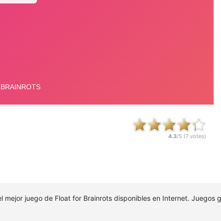
4.3
/5 (
7
votes)
 el mejor juego de Float for Brainrots disponibles en Internet. Juegos g