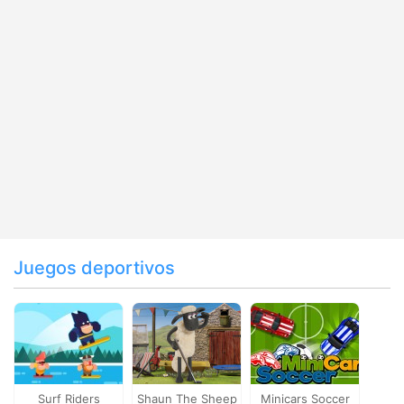
Juegos deportivos
Surf Riders
Shaun The Sheep
Minicars Soccer