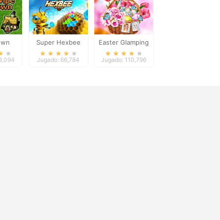
own
Super Hexbee
Easter Glamping
Merger
Trip
8,094
Jugado: 66,784
Jugado: 110,796