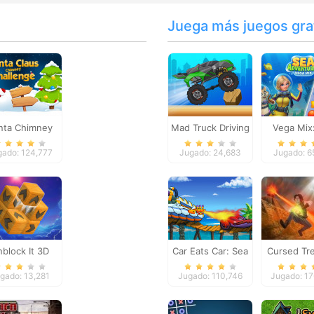
Juega más juegos grat
nta Chimney
Mad Truck Driving
Vega Mix
Challenge
Advent
gado: 124,777
Jugado: 24,683
Jugado: 6
block It 3D
Car Eats Car: Sea
Cursed Tr
Adventure
gado: 13,281
Jugado: 110,746
Jugado: 1