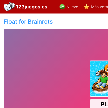
123juegos.es
Nuevo
Más vot
Float for Brainrots