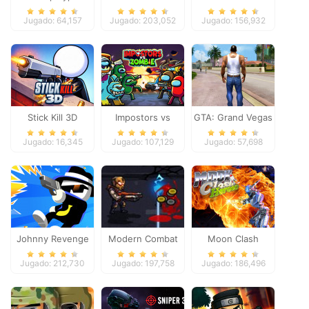
Zombie Shooter
Defense Online
Jugado: 64,157
Jugado: 203,052
Jugado: 156,932
Stick Kill 3D
Impostors vs
GTA: Grand Vegas
Zombies: Survival
Crime
Jugado: 16,345
Jugado: 107,129
Jugado: 57,698
Johnny Revenge
Modern Combat
Moon Clash
Defense
Heroes
Jugado: 212,730
Jugado: 197,758
Jugado: 186,496