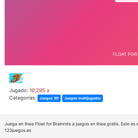
Jugado:
10,295 x
Categorías:
Juegos 3D
Juegos multijugador
Juega en línea Float for Brainrots a juegos en línea gratis. Este es
123juegos.es