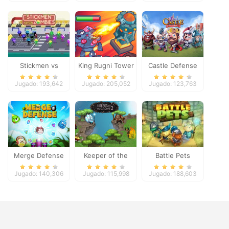
Stickmen vs
King Rugni Tower
Castle Defense
Zombies
Defense
Jugado: 193,642
Jugado: 205,052
Jugado: 123,763
Merge Defense
Keeper of the
Battle Pets
Grove 2
Jugado: 140,306
Jugado: 115,998
Jugado: 188,603