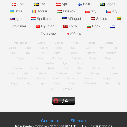
Spill
Spel
Spil
Pelit
Jogos
Ігри
Jocuri
Jatekok
Gry
Hry
Igre
Spelletjes
Mängud
Speles
Zaidimai
Oyunlar
Lojra
Игри
Παιχνίδια
ゲーム
free games
123spill
Games
Игры
Jogos
Juegos
Spiele
Jeux
Giochi
Spill
Spel
Spil
Pelit
Ігри
игры
Gry
Hry
Jogos
Jocuri
Jatekok
Spelletjes
Mängud
Speles
Zaidimai
Oyunlar
Lojra
Игри
Παιχνίδια
Igre
ゲーム
Games
Игры
Spiele
Gry
Jeux
Jocuri
Spill
Spel
Spil
Jatekok
Spelletjes
Pelit
Mängud
Speles
Zaidimai
Giochi
Ігри
Гульні
Oyunlar
Juegos
Jogos
Hry
Igre
Lojra
Игри
Παιχνίδια
खेल
游
戏
ゲームズ
Contact us
Sitemap
Reservados todos los derechos © 2011 - 2026 , 123juegos.es