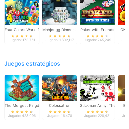
Four Colors World Tour
Mahjongg Dimensions
Poker with Friends
ONO
Jugado: 173,751
Jugado: 1,802,117
Jugado: 245,249
Juga
Juegos estratégicos
The Mergest Kingdom
Colossatron
Stickman Army: The Defen
Bl
Jugado: 423,096
Jugado: 16,478
Jugado: 228,421
Jug