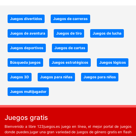
Juegos divertidos
Juegos de carreras
Juegos de aventura
Juegos de tiro
Juegos de lucha
Juegos deportivos
Juegos de cartas
Búsqueda juegos
Juegos estratégicos
Juegos lógicos
Juegos 3D
Juegos para niñas
Juegos para niños
Juegos multijugador
Juegos gratis
Bienvenido a libre 123juegos.es juego en línea, el mejor portal de juegos
donde puedes jugar una gran variedad de juegos de género gratis en flash