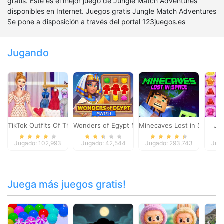
gratis. Este es el mejor juego de Jungle Match Adventures
disponibles en Internet. Juegos gratis Jungle Match Adventures
Se pone a disposición a través del portal 123juegos.es
Jugando
TikTok Outfits Of The Week
Wonders of Egypt Match
Minecaves Lost in Space
Jel
Jugado: 102,993
Jugado: 42,544
Jugado: 293,743
Juga
Juega más juegos gratis!