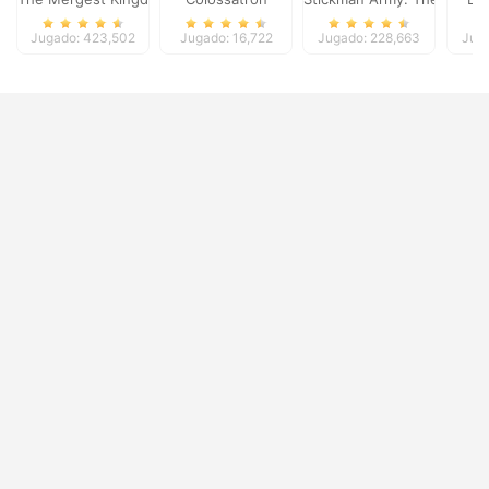
Jugado: 423,502
Jugado: 16,722
Jugado: 228,663
Juga