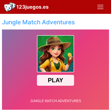
123juegos.es
Jungle Match Adventures