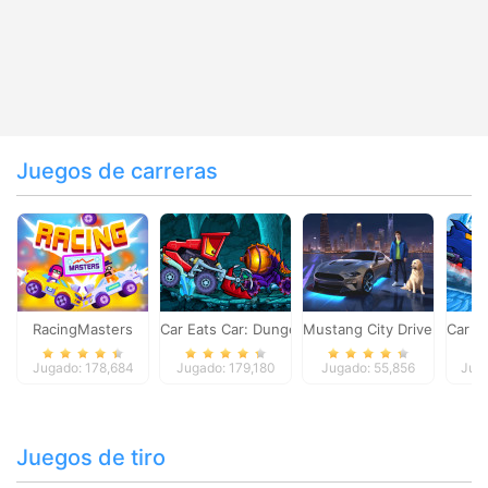
Juegos de carreras
RacingMasters
Car Eats Car: Dungeon Adventure
Mustang City Driver
Car E
Jugado: 178,684
Jugado: 179,180
Jugado: 55,856
Juga
Juegos de tiro