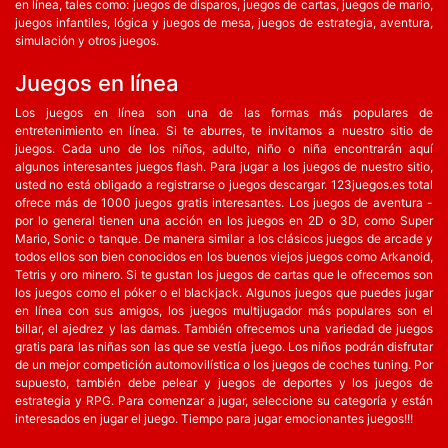
en línea, tales como: juegos de disparos, juegos de cartas, juegos de mario,
juegos infantiles, lógica y juegos de mesa, juegos de estrategia, aventura,
simulación y otros juegos.
Juegos en línea
Los juegos en línea son una de las formas más populares de
entretenimiento en línea. Si te aburres, te invitamos a nuestro sitio de
juegos. Cada uno de los niños, adulto, niño o niña encontrarán aquí
algunos interesantes juegos flash. Para jugar a los juegos de nuestro sitio,
usted no está obligado a registrarse o juegos descargar. 123juegos.es total
ofrece más de 1000 juegos gratis interesantes. Los juegos de aventura -
por lo general tienen una acción en los juegos en 2D o 3D, como Super
Mario, Sonic o tanque. De manera similar a los clásicos juegos de arcade y
todos ellos son bien conocidos en los buenos viejos juegos como Arkanoid,
Tetris y oro minero. Si te gustan los juegos de cartas que le ofrecemos son
los juegos como el póker o el blackjack. Algunos juegos que puedes jugar
en línea con sus amigos, los juegos multijugador más populares son el
billar, el ajedrez y las damas. También ofrecemos una variedad de juegos
gratis para las niñas son las que se vestía juego. Los niños podrán disfrutar
de un mejor competición automovilística o los juegos de coches tuning. Por
supuesto, también debe pelear y juegos de deportes y los juegos de
estrategia y RPG. Para comenzar a jugar, seleccione su categoría y están
interesados ​​en jugar el juego. Tiempo para jugar emocionantes juegos!!!