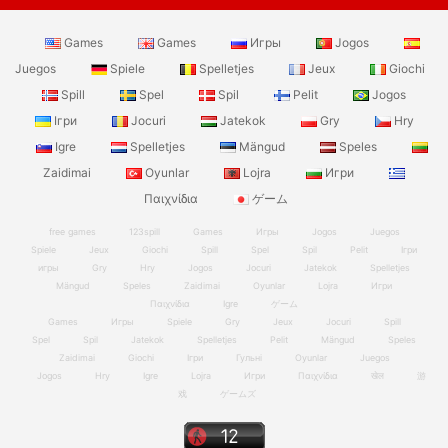
Games
Games
Игры
Jogos
Juegos
Spiele
Spelletjes
Jeux
Giochi
Spill
Spel
Spil
Pelit
Jogos
Ігри
Jocuri
Jatekok
Gry
Hry
Igre
Spelletjes
Mängud
Speles
Zaidimai
Oyunlar
Lojra
Игри
Παιχνίδια
ゲーム
free games
123spill
Games
Игры
Jogos
Juegos
Spiele
Jeux
Giochi
Spill
Spel
Spil
Pelit
Ігри
игры
Gry
Hry
Jogos
Jocuri
Jatekok
Spelletjes
Mängud
Speles
Zaidimai
Oyunlar
Lojra
Игри
Παιχνίδια
Igre
ゲーム
Games
Игры
Spiele
Gry
Jeux
Jocuri
Spill
Spel
Spil
Jatekok
Spelletjes
Pelit
Mängud
Speles
Zaidimai
Giochi
Ігри
Гульні
Oyunlar
Juegos
Jogos
Hry
Igre
Lojra
Игри
Παιχνίδια
खेल
游
戏
ゲームズ