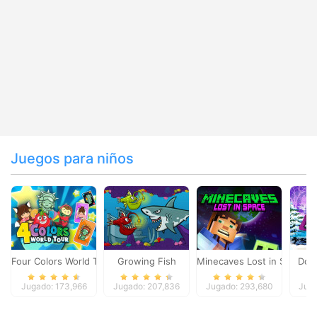
Juegos para niños
Four Colors World Tour
Growing Fish
Minecaves Lost in Space
Dol
Jugado: 173,966
Jugado: 207,836
Jugado: 293,680
Juga