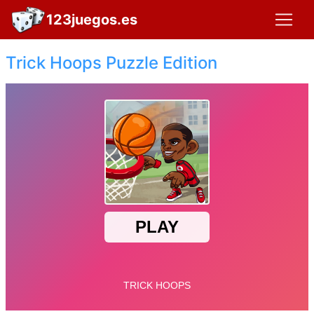
123juegos.es
Trick Hoops Puzzle Edition