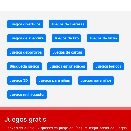
Juegos divertidos
Juegos de carreras
Juegos de aventura
Juegos de tiro
Juegos de lucha
Juegos deportivos
Juegos de cartas
Búsqueda juegos
Juegos estratégicos
Juegos lógicos
Juegos 3D
Juegos para niñas
Juegos para niños
Juegos multijugador
Juegos gratis
Bienvenido a libre 123juegos.es juego en línea, el mejor portal de juegos