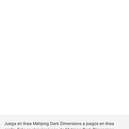
Juega en línea Mahjong Dark Dimensions a juegos en línea