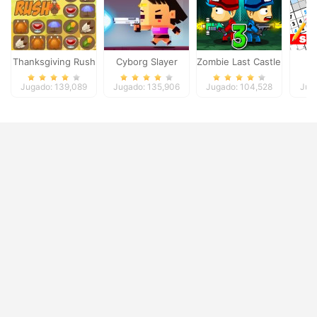
Thanksgiving Rush
Cyborg Slayer
Zombie Last Castle 3
Jugado: 139,089
Jugado: 135,906
Jugado: 104,528
Jug