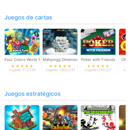
Juegos de cartas
Four Colors World Tour
Mahjongg Dimensions
Poker with Friends
ONO
Jugado: 173,726
Jugado: 1,802,031
Jugado: 245,227
Juga
Juegos estratégicos