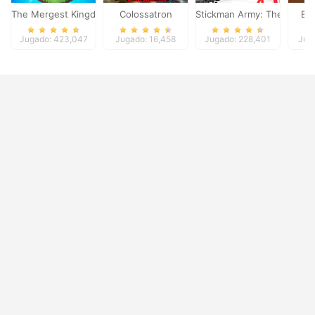
The Mergest Kingdom
Colossatron
Stickman Army: The Defen
Bl
Jugado: 423,047
Jugado: 16,458
Jugado: 228,401
Jug