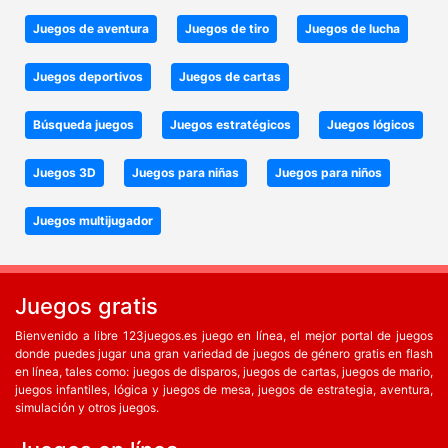
Juegos de aventura
Juegos de tiro
Juegos de lucha
Juegos deportivos
Juegos de cartas
Búsqueda juegos
Juegos estratégicos
Juegos lógicos
Juegos 3D
Juegos para niñas
Juegos para niños
Juegos multijugador
Juegos gratis
Bienvenido a libre 123juegos.es juego en línea, el mejor portal de juegos
donde puedes jugar una gran variedad de juegos de género gratis en flash
en línea, tales como: juegos de disparos, juegos de cartas, juegos de mario,
juegos infantiles, lógica y juegos de mesa, juegos de estrategia, aventura,
simulación y otros juegos.