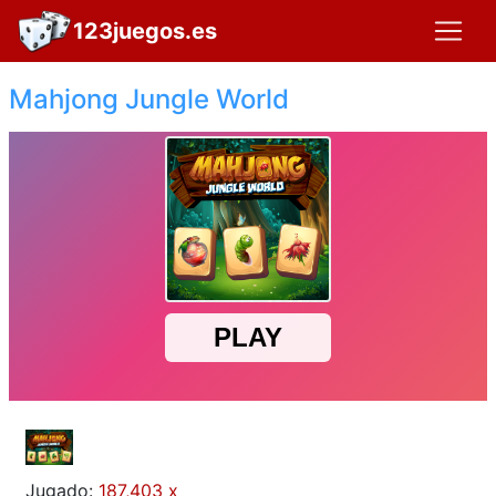
123juegos.es
Mahjong Jungle World
Jugado:
187,403 x