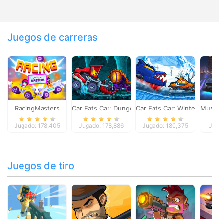
Juegos de carreras
RacingMasters
Car Eats Car: Dungeon Adventure
Car Eats Car: Winter Adve
Musta
Jugado: 178,405
Jugado: 178,886
Jugado: 180,375
Jug
Juegos de tiro