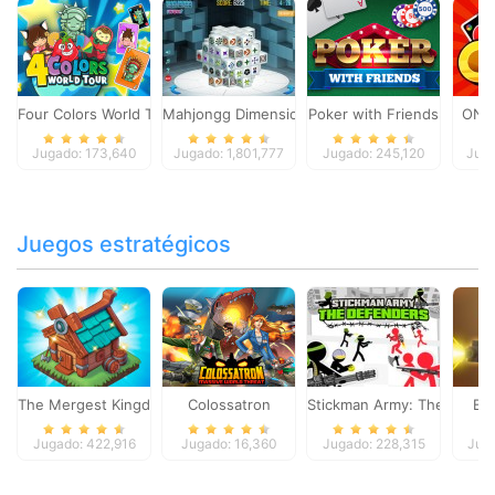
Four Colors World Tour
Mahjongg Dimensions
Poker with Friends
ONO
Jugado: 173,640
Jugado: 1,801,777
Jugado: 245,120
Juga
Juegos estratégicos
The Mergest Kingdom
Colossatron
Stickman Army: The Defen
Bl
Jugado: 422,916
Jugado: 16,360
Jugado: 228,315
Juga