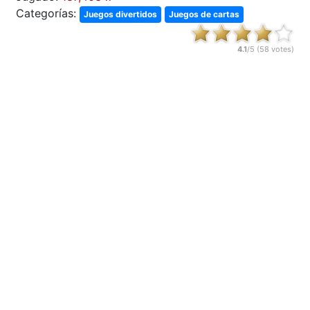
Categorías:
Juegos divertidos
Juegos de cartas
4.1
/5 (
58
votes)