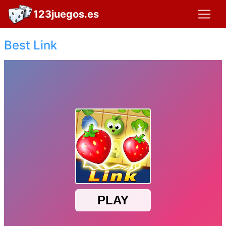
123juegos.es
Best Link