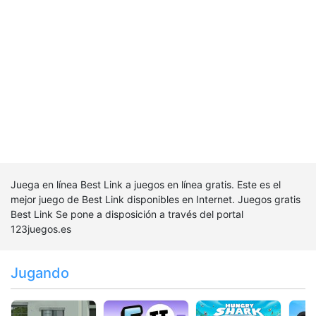
Juega en línea Best Link a juegos en línea gratis. Este es el
mejor juego de Best Link disponibles en Internet. Juegos gratis
Best Link Se pone a disposición a través del portal
123juegos.es
Jugando