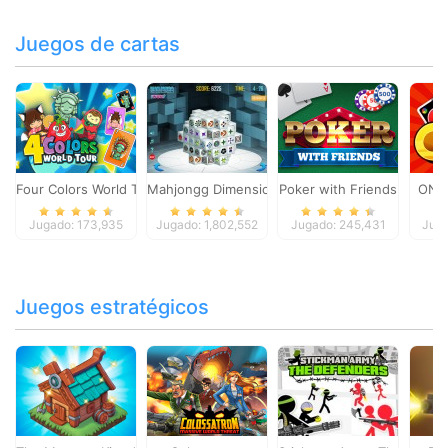
Juegos de cartas
Four Colors World Tour
Mahjongg Dimensions
Poker with Friends
ONO
Jugado: 173,935
Jugado: 1,802,552
Jugado: 245,431
Juga
Juegos estratégicos