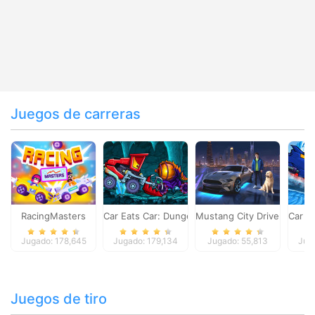
Juegos de carreras
RacingMasters
Car Eats Car: Dungeon Adventure
Mustang City Driver
Car E
Jugado: 178,645
Jugado: 179,134
Jugado: 55,813
Jug
Juegos de tiro