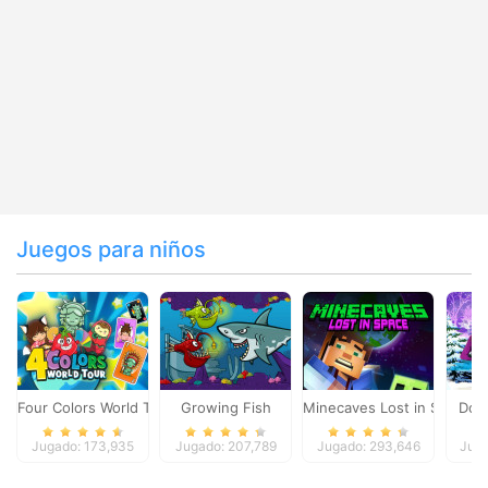
Juegos para niños
Four Colors World Tour
Growing Fish
Minecaves Lost in Space
Dol
Jugado: 173,935
Jugado: 207,789
Jugado: 293,646
Juga