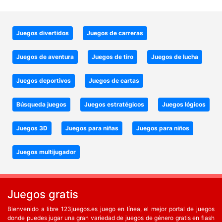
Juegos divertidos
Juegos de carreras
Juegos de aventura
Juegos de tiro
Juegos de lucha
Juegos deportivos
Juegos de cartas
Búsqueda juegos
Juegos estratégicos
Juegos lógicos
Juegos 3D
Juegos para niñas
Juegos para niños
Juegos multijugador
Juegos gratis
Bienvenido a libre 123juegos.es juego en línea, el mejor portal de juegos
donde puedes jugar una gran variedad de juegos de género gratis en flash