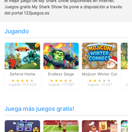
el mejor juego de My Shark Show disponibles en Internet.
Juegos gratis My Shark Show Se pone a disposición a través
del portal 123juegos.es
Jugando
Defend Home
Endless Siege
Mojicon Winter Connect
Ba
Jugado: 153,433
Jugado: 177,967
Jugado: 21,347
Jug
Juega más juegos gratis!