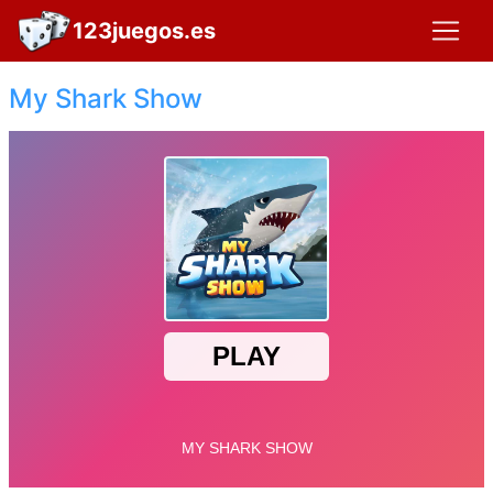
123juegos.es
My Shark Show