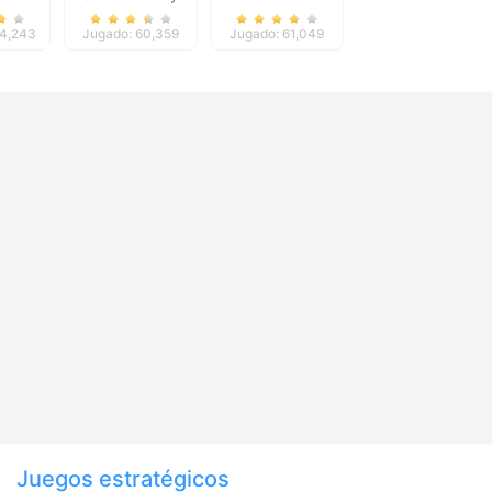
TriPeaks 5
34,243
Jugado: 60,359
Jugado: 61,049
Juegos estratégicos