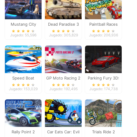
Mustang City
Dead Paradise 3
Paintball Races
Driver
Jugado: 55,596
Jugado: 305,829
Jugado: 206,936
Speed Boat
GP Moto Racing 2
Parking Fury 3D:
Extreme Racing
Night Thief
Jugado: 153,029
Jugado: 192,495
Jugado: 174,738
Rally Point 2
Car Eats Car: Evil
Trials Ride 2