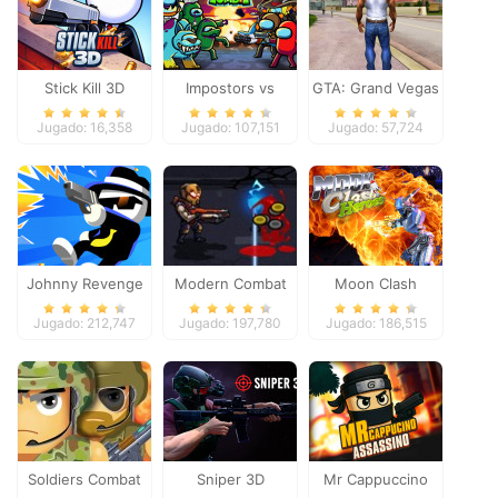
Stick Kill 3D
Impostors vs
GTA: Grand Vegas
Zombies: Survival
Crime
Jugado: 16,358
Jugado: 107,151
Jugado: 57,724
Johnny Revenge
Modern Combat
Moon Clash
Defense
Heroes
Jugado: 212,747
Jugado: 197,780
Jugado: 186,515
Soldiers Combat
Sniper 3D
Mr Cappuccino