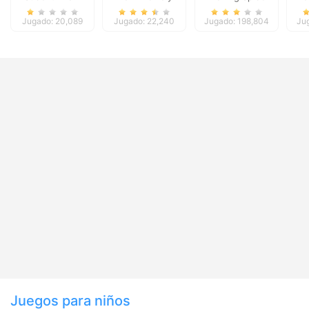
Blocks
Solitaire
Jugado: 20,089
Jugado: 22,240
Jugado: 198,804
Ju
Juegos para niños