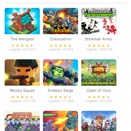
The Mergest
Colossatron
Stickman Army:
Kingdom
The Defenders
Jugado: 422,971
Jugado: 16,402
Jugado: 228,356
Blocky Squad
Endless Siege
Clash of Orcs
Jugado: 222,128
Jugado: 177,856
Jugado: 183,957