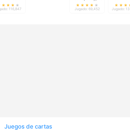
Truck Trial
gado: 116,847
Jugado: 69,452
Jugado: 1
Juegos de cartas