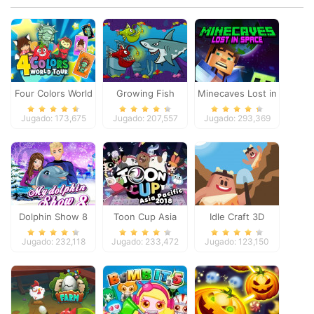
Four Colors World
Growing Fish
Minecaves Lost in
Tour
Space
Jugado: 173,675
Jugado: 207,557
Jugado: 293,369
Dolphin Show 8
Toon Cup Asia
Idle Craft 3D
Pacific 2018
Jugado: 232,118
Jugado: 233,472
Jugado: 123,150