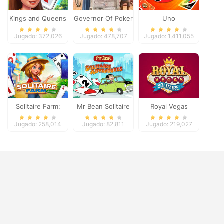
Kings and Queens
Governor Of Poker
Uno
Solitaire Tripeaks
2
Jugado: 372,026
Jugado: 478,707
Jugado: 1,411,055
Solitaire Farm:
Mr Bean Solitaire
Royal Vegas
Seasons
Adventures
Solitaire
Jugado: 258,014
Jugado: 82,811
Jugado: 219,027