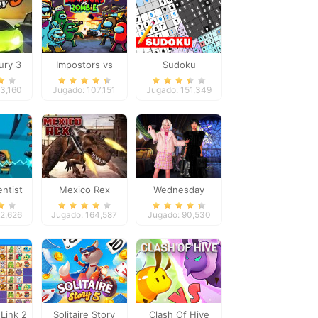
ury 3
Impostors vs
Sudoku
Zombies: Survival
63,160
Jugado: 107,151
Jugado: 151,349
entist
Mexico Rex
Wednesday
Besties Fun Day
72,626
Jugado: 164,587
Jugado: 90,530
Link 2
Solitaire Story
Clash Of Hive