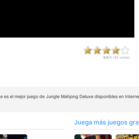
4.0
/5 (
42
votes)
ste es el mejor juego de Jungle Mahjong Deluxe disponibles en Intern
Juega más juegos grat