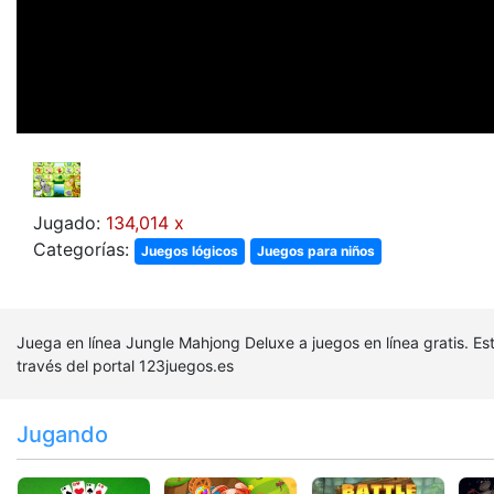
Jugado:
134,014 x
Categorías:
Juegos lógicos
Juegos para niños
Juega en línea Jungle Mahjong Deluxe a juegos en línea gratis. E
través del portal 123juegos.es
Jugando