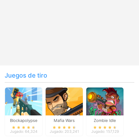
Juegos de tiro
Blockapolypse
Mafia Wars
Zombie Idle
Zombie Shooter
Defense Online
Jugado: 64,324
Jugado: 203,241
Jugado: 157,129