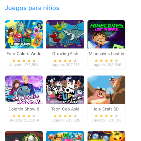
Juegos para niños
Four Colors World
Growing Fish
Minecaves Lost in
Tour
Space
Jugado: 173,854
Jugado: 207,713
Jugado: 293,566
Dolphin Show 8
Toon Cup Asia
Idle Craft 3D
Pacific 2018
Jugado: 232,304
Jugado: 233,626
Jugado: 123,306