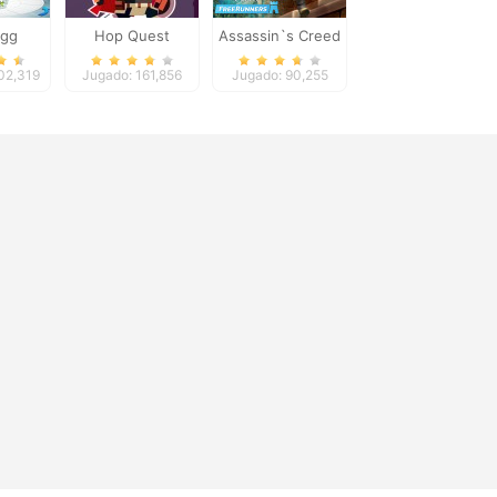
ngg
Hop Quest
Assassin`s Creed
ons
Freerunners
802,319
Jugado: 161,856
Jugado: 90,255