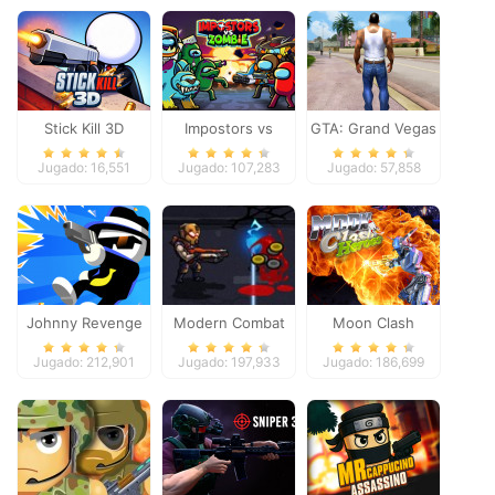
Stick Kill 3D
Impostors vs
GTA: Grand Vegas
Zombies: Survival
Crime
Jugado: 16,551
Jugado: 107,283
Jugado: 57,858
Johnny Revenge
Modern Combat
Moon Clash
Defense
Heroes
Jugado: 212,901
Jugado: 197,933
Jugado: 186,699