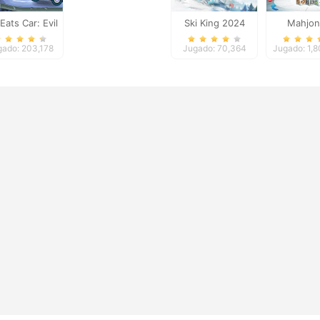
Eats Car: Evil
Ski King 2024
Mahjo
Cars
Dimensi
gado: 203,178
Jugado: 70,364
Jugado: 1,