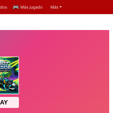
ados
Más jugado
Más