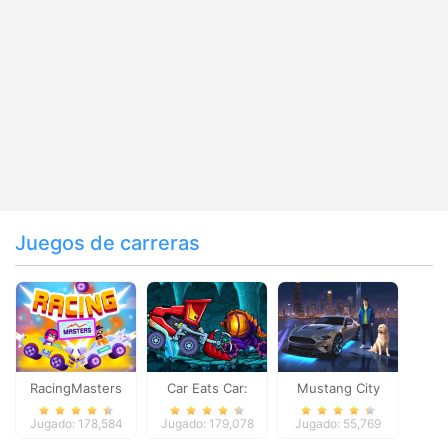
Juegos de carreras
RacingMasters
Car Eats Car:
Mustang City
Dungeon
Driver
Jugado: 178,584
Jugado: 179,078
Jugado: 55,769
Adventure