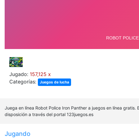
Jugado:
157,125 x
Categorías:
Juegos de lucha
Juega en línea Robot Police Iron Panther a juegos en línea gratis.
disposición a través del portal 123juegos.es
Jugando