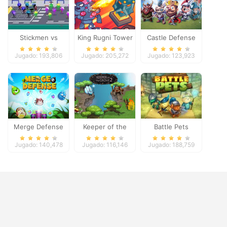
Stickmen vs
King Rugni Tower
Castle Defense
Zombies
Defense
Jugado: 193,806
Jugado: 205,272
Jugado: 123,923
Merge Defense
Keeper of the
Battle Pets
Grove 2
Jugado: 140,478
Jugado: 116,146
Jugado: 188,759