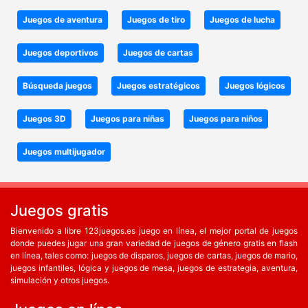
Juegos de aventura
Juegos de tiro
Juegos de lucha
Juegos deportivos
Juegos de cartas
Búsqueda juegos
Juegos estratégicos
Juegos lógicos
Juegos 3D
Juegos para niñas
Juegos para niños
Juegos multijugador
Juegos gratis
Bienvenido a libre 123juegos.es juego en línea, el mejor portal de juegos
donde puedes jugar una gran variedad de juegos de género gratis en flash
en línea, tales como: juegos de disparos, juegos de cartas, juegos de mario,
juegos infantiles, lógica y juegos de mesa, juegos de estrategia, aventura,
simulación y otros juegos.