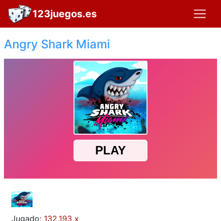
123juegos.es
Angry Shark Miami
Jugado:
132,193 x