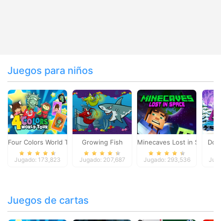
Juegos para niños
Four Colors World Tour
Growing Fish
Minecaves Lost in Space
Dol
Jugado: 173,823
Jugado: 207,687
Jugado: 293,536
Juga
Juegos de cartas