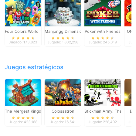
Four Colors World Tour
Mahjongg Dimensions
Poker with Friends
ONO
Jugado: 173,823
Jugado: 1,802,258
Jugado: 245,319
Juga
Juegos estratégicos
The Mergest Kingdom
Colossatron
Stickman Army: The Defen
Bl
Jugado: 423,188
Jugado: 16,541
Jugado: 228,492
Juga