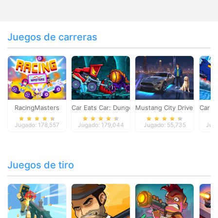
Juegos de carreras
RacingMasters
Car Eats Car: Dungeon Adventure
Mustang City Driver
Car E
Jugado: 178,557
Jugado: 179,044
Jugado: 55,735
Juga
Juegos de tiro