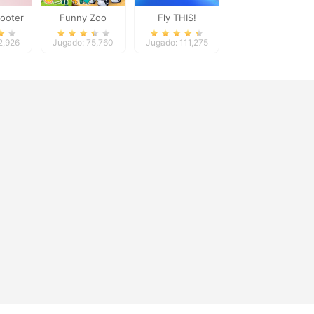
ooter
Funny Zoo
Fly THIS!
ine
Emergency
2,926
Jugado: 75,760
Jugado: 111,275