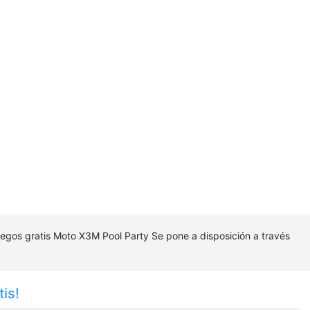
Juegos gratis Moto X3M Pool Party Se pone a disposición a través
is!