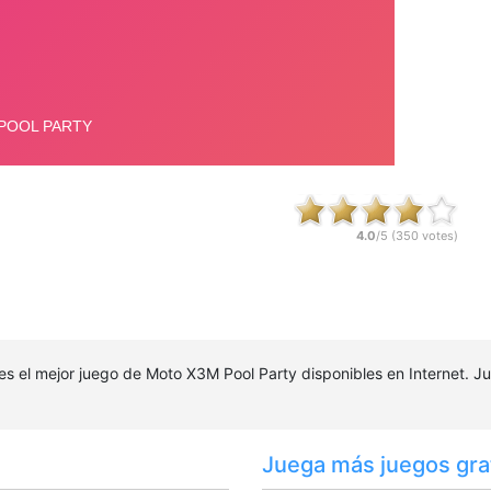
4.0
/5 (
350
votes)
 es el mejor juego de Moto X3M Pool Party disponibles en Internet. 
Juega más juegos grat