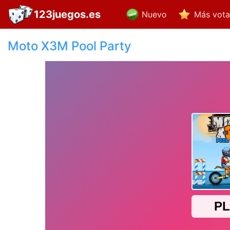
123juegos.es
Nuevo
Más vot
Moto X3M Pool Party