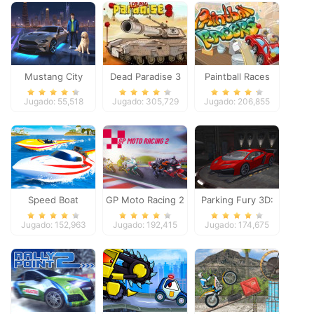
Mustang City
Dead Paradise 3
Paintball Races
Driver
Jugado: 55,518
Jugado: 305,729
Jugado: 206,855
Speed Boat
GP Moto Racing 2
Parking Fury 3D:
Extreme Racing
Night Thief
Jugado: 152,963
Jugado: 192,415
Jugado: 174,675