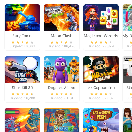
Fury Tanks
Moon Clash
Magic and Wizards
My D
Heroes
Mahjong
Jugado: 16,663
Jugado: 186,426
Jugado: 23,879
Jug
Stick Kill 3D
Dogs vs Aliens
Mr Cappuccino
St
Assassino
36
Jugado: 16,288
Jugado: 8,081
Jugado: 37,087
Jug