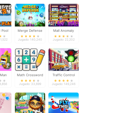
 Pool
Merge Defense
Mall Anomaly
y
71,522
Jugado: 140,240
Jugado: 22,202
 Man
Math Crossword
Traffic Control
ng
Puzzle - Genius
8,856
Jugado: 33,699
Jugado: 149,246
ure
Edition