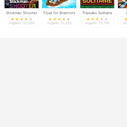
Stickman Shooter
Float for Brainrots
Tripeaks Solitaire
2
Jugado: 122,082
Jugado: 10,353
Jugado: 73,766
Ju