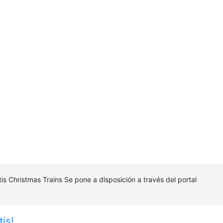
tis Christmas Trains Se pone a disposición a través del portal
is!