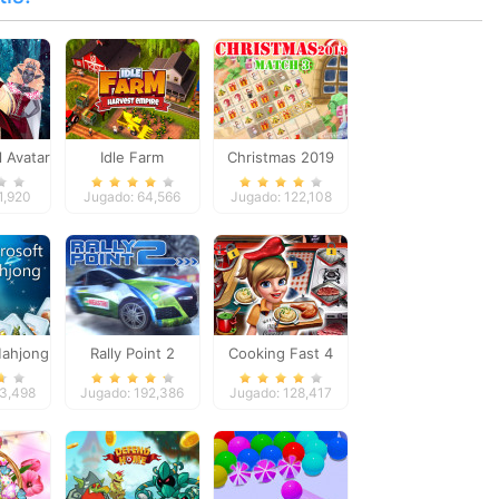
l Avatar
Idle Farm
Christmas 2019
or
Match 3
1,920
Jugado: 64,566
Jugado: 122,108
Mahjong
Rally Point 2
Cooking Fast 4
Steak
23,498
Jugado: 192,386
Jugado: 128,417