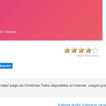
4.2
/5 (
163
votes)
ijugador
l mejor juego de Christmas Trains disponibles en Internet. Juegos gra
Juega más juegos grat