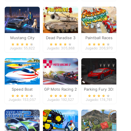
Adventure
Mustang City
Dead Paradise 3
Paintball Races
Driver
Jugado: 55,622
Jugado: 305,868
Jugado: 206,970
Speed Boat
GP Moto Racing 2
Parking Fury 3D:
Extreme Racing
Night Thief
Jugado: 153,057
Jugado: 192,527
Jugado: 174,761