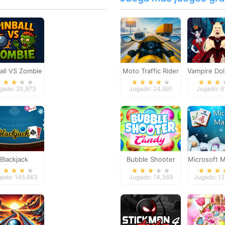
all VS Zombie
Moto Traffic Rider
Vampire Dol
Creat
gado: 20,973
Jugado: 24,991
Jugado: 6
Blackjack
Bubble Shooter
Microsoft 
Candy
gado: 145,663
Jugado: 74,369
Jugado: 1