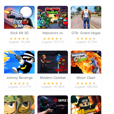
Stick Kill 3D
Impostors vs
GTA: Grand Vegas
Zombies: Survival
Crime
Jugado: 16,395
Jugado: 107,172
Jugado: 57,746
Johnny Revenge
Modern Combat
Moon Clash
Defense
Heroes
Jugado: 212,775
Jugado: 197,804
Jugado: 186,550