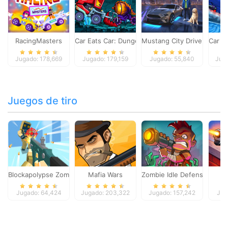
RacingMasters
Car Eats Car: Dungeon Adventure
Mustang City Driver
Car E
Jugado: 178,669
Jugado: 179,159
Jugado: 55,840
Juga
Juegos de tiro
Blockapolypse Zombie Shooter
Mafia Wars
Zombie Idle Defense Onlin
St
Jugado: 64,424
Jugado: 203,322
Jugado: 157,242
Jug