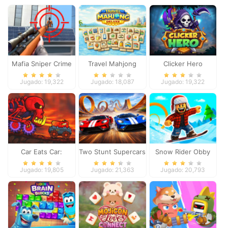
Mafia Sniper Crime
Travel Mahjong
Clicker Hero
Shooting
Deluxe
Jugado: 19,322
Jugado: 18,087
Jugado: 19,322
Car Eats Car:
Two Stunt Supercars
Snow Rider Obby
Volcanic Adventure
Parkour
Jugado: 19,805
Jugado: 21,363
Jugado: 20,793