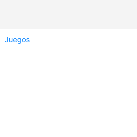
Juegos