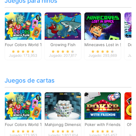
Juegos para niños
Four Colors World Tour
Growing Fish
Minecaves Lost in Space
Dol
Jugado: 173,953
Jugado: 207,817
Jugado: 293,669
Juga
Juegos de cartas
Four Colors World Tour
Mahjongg Dimensions
Poker with Friends
ONO
Jugado: 173,953
Jugado: 1,802,614
Jugado: 245,457
Juga