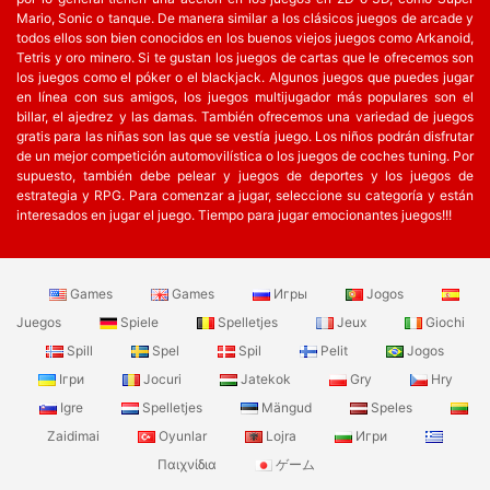
Mario, Sonic o tanque. De manera similar a los clásicos juegos de arcade y
todos ellos son bien conocidos en los buenos viejos juegos como Arkanoid,
Tetris y oro minero. Si te gustan los juegos de cartas que le ofrecemos son
los juegos como el póker o el blackjack. Algunos juegos que puedes jugar
en línea con sus amigos, los juegos multijugador más populares son el
billar, el ajedrez y las damas. También ofrecemos una variedad de juegos
gratis para las niñas son las que se vestía juego. Los niños podrán disfrutar
de un mejor competición automovilística o los juegos de coches tuning. Por
supuesto, también debe pelear y juegos de deportes y los juegos de
estrategia y RPG. Para comenzar a jugar, seleccione su categoría y están
interesados ​​en jugar el juego. Tiempo para jugar emocionantes juegos!!!
Games
Games
Игры
Jogos
Juegos
Spiele
Spelletjes
Jeux
Giochi
Spill
Spel
Spil
Pelit
Jogos
Ігри
Jocuri
Jatekok
Gry
Hry
Igre
Spelletjes
Mängud
Speles
Zaidimai
Oyunlar
Lojra
Игри
Παιχνίδια
ゲーム