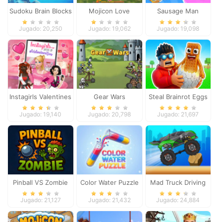
Sudoku Brain Blocks
Mojicon Love
Sausage Man
Connect
Shooting Adventure
Jugado: 20,250
Jugado: 19,062
Jugado: 19,098
Instagirls Valentines
Gear Wars
Steal Brainrot Eggs
Dress Up
Jugado: 19,140
Jugado: 20,798
Jugado: 21,697
Pinball VS Zombie
Color Water Puzzle
Mad Truck Driving
Jugado: 21,127
Jugado: 21,432
Jugado: 24,884