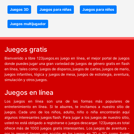
Juegos 3D
Juegos para niñas
Juegos para niños
Juegos multijugador
Juegos gratis
Bienvenido a libre 123juegos.es juego en línea, el mejor portal de juegos
donde puedes jugar una gran variedad de juegos de género gratis en flash
en línea, tales como: juegos de disparos, juegos de cartas, juegos de mario,
juegos infantiles, lógica y juegos de mesa, juegos de estrategia, aventura,
simulación y otros juegos.
Juegos en línea
Los juegos en línea son una de las formas más populares de
entretenimiento en línea. Si te aburres, te invitamos a nuestro sitio de
juegos. Cada uno de los niños, adulto, niño o niña encontrarán aquí
algunos interesantes juegos flash. Para jugar a los juegos de nuestro sitio,
usted no está obligado a registrarse o juegos descargar. 123juegos.es total
ofrece más de 1000 juegos gratis interesantes. Los juegos de aventura -
por lo general tienen una acción en los juegos en 2D o 3D, como Super